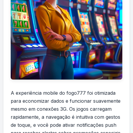
A experiência mobile do fogo777 foi otimizada
para economizar dados e funcionar suavemente
mesmo em conexões 3G. Os jogos carregam
rapidamente, a navegação é intuitiva com gestos
de toque, e você pode ativar notificações push
para receber alertas sobre promoções especiais,