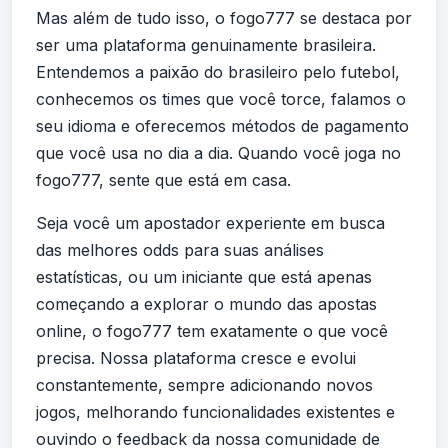
Mas além de tudo isso, o fogo777 se destaca por
ser uma plataforma genuinamente brasileira.
Entendemos a paixão do brasileiro pelo futebol,
conhecemos os times que você torce, falamos o
seu idioma e oferecemos métodos de pagamento
que você usa no dia a dia. Quando você joga no
fogo777, sente que está em casa.
Seja você um apostador experiente em busca
das melhores odds para suas análises
estatísticas, ou um iniciante que está apenas
começando a explorar o mundo das apostas
online, o fogo777 tem exatamente o que você
precisa. Nossa plataforma cresce e evolui
constantemente, sempre adicionando novos
jogos, melhorando funcionalidades existentes e
ouvindo o feedback da nossa comunidade de