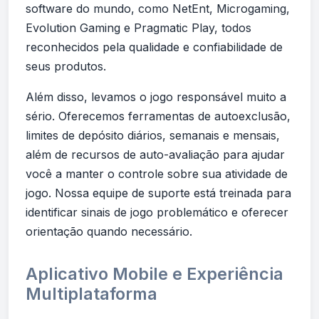
software do mundo, como NetEnt, Microgaming,
Evolution Gaming e Pragmatic Play, todos
reconhecidos pela qualidade e confiabilidade de
seus produtos.
Além disso, levamos o jogo responsável muito a
sério. Oferecemos ferramentas de autoexclusão,
limites de depósito diários, semanais e mensais,
além de recursos de auto-avaliação para ajudar
você a manter o controle sobre sua atividade de
jogo. Nossa equipe de suporte está treinada para
identificar sinais de jogo problemático e oferecer
orientação quando necessário.
Aplicativo Mobile e Experiência
Multiplataforma