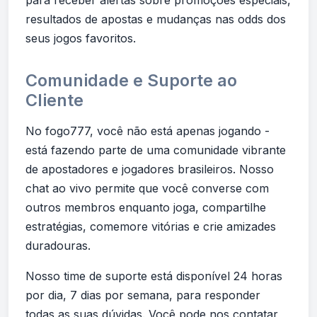
resultados de apostas e mudanças nas odds dos
seus jogos favoritos.
Comunidade e Suporte ao
Cliente
No fogo777, você não está apenas jogando -
está fazendo parte de uma comunidade vibrante
de apostadores e jogadores brasileiros. Nosso
chat ao vivo permite que você converse com
outros membros enquanto joga, compartilhe
estratégias, comemore vitórias e crie amizades
duradouras.
Nosso time de suporte está disponível 24 horas
por dia, 7 dias por semana, para responder
todas as suas dúvidas. Você pode nos contatar