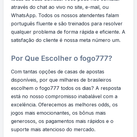
através do chat ao vivo no site, e-mail, ou
WhatsApp. Todos os nossos atendentes falam
português fluente e são treinados para resolver
qualquer problema de forma rápida e eficiente. A
satisfação do cliente é nossa meta número um.
Por Que Escolher o fogo777?
Com tantas opções de casas de apostas
disponíveis, por que milhares de brasileiros
escolhem o fogo777 todos os dias? A resposta
está no nosso compromisso inabalável com a
excelência. Oferecemos as melhores odds, os
jogos mais emocionantes, os bônus mais
generosos, os pagamentos mais rápidos e o
suporte mais atencioso do mercado.