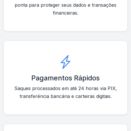
ponta para proteger seus dados e transações
financeiras.
Pagamentos Rápidos
Saques processados em até 24 horas via PIX,
transferência bancária e carteiras digitais.