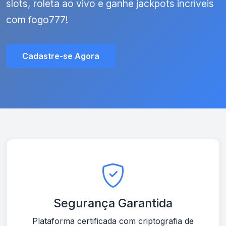
slots, roleta ao vivo e ganhe jackpots incríveis
com fogo777!
Cadastre-se Agora
Segurança Garantida
Plataforma certificada com criptografia de