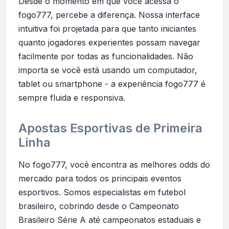
Desde o momento em que você acessa o
fogo777, percebe a diferença. Nossa interface
intuitiva foi projetada para que tanto iniciantes
quanto jogadores experientes possam navegar
facilmente por todas as funcionalidades. Não
importa se você está usando um computador,
tablet ou smartphone - a experiência fogo777 é
sempre fluida e responsiva.
Apostas Esportivas de Primeira
Linha
No fogo777, você encontra as melhores odds do
mercado para todos os principais eventos
esportivos. Somos especialistas em futebol
brasileiro, cobrindo desde o Campeonato
Brasileiro Série A até campeonatos estaduais e