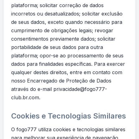
plataforma; solicitar correção de dados
incorretos ou desatualizados; solicitar exclusão
de seus dados, exceto quando necessário para
cumprimento de obrigações legais; revogar
consentimentos previamente dados; solicitar
portabilidade de seus dados para outra
plataforma; opor-se ao processamento de seus
dados para finalidades específicas. Para exercer
qualquer destes direitos, entre em contato com
nosso Encarregado de Proteção de Dados
através do e-mail
privacidade@fogo777-
club.br.com
.
Cookies e Tecnologias Similares
O fogo777 utiliza cookies e tecnologias similares
para melhorar sua experiência de navegação.