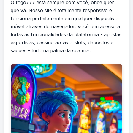
O fogo777 está sempre com você, onde quer
que vá. Nosso site é totalmente responsivo e
funciona perfeitamente em qualquer dispositivo
móvel através do navegador. Você tem acesso a
todas as funcionalidades da plataforma - apostas
esportivas, cassino ao vivo, slots, depósitos e
saques - tudo na palma da sua mão.