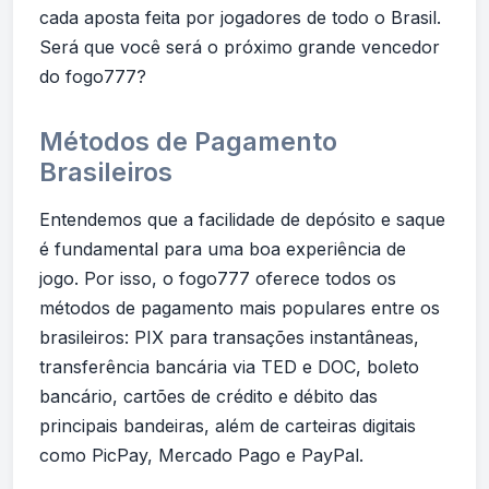
cada aposta feita por jogadores de todo o Brasil.
Será que você será o próximo grande vencedor
do fogo777?
Métodos de Pagamento
Brasileiros
Entendemos que a facilidade de depósito e saque
é fundamental para uma boa experiência de
jogo. Por isso, o fogo777 oferece todos os
métodos de pagamento mais populares entre os
brasileiros: PIX para transações instantâneas,
transferência bancária via TED e DOC, boleto
bancário, cartões de crédito e débito das
principais bandeiras, além de carteiras digitais
como PicPay, Mercado Pago e PayPal.