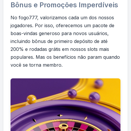
Bônus e Promoções Imperdíveis
No fogo777, valorizamos cada um dos nossos
jogadores. Por isso, oferecemos um pacote de
boas-vindas generoso para novos usuários,
incluindo bônus de primeiro depósito de até
200% e rodadas grátis em nossos slots mais
populares. Mas os benefícios não param quando
você se torna membro.