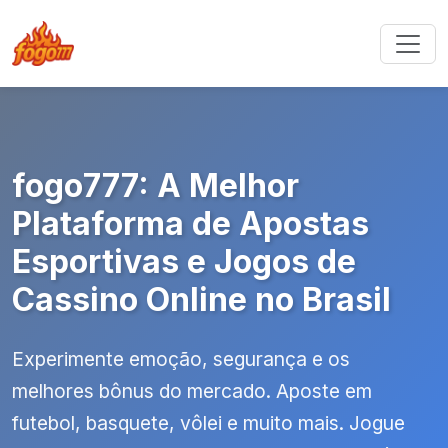
fogo777: A Melhor
Plataforma de Apostas
Esportivas e Jogos de
Cassino Online no Brasil
Experimente emoção, segurança e os
melhores bônus do mercado. Aposte em
futebol, basquete, vôlei e muito mais. Jogue