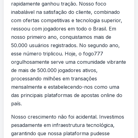
rapidamente ganhou tração. Nosso foco
inabalável na satisfação do cliente, combinado
com ofertas competitivas e tecnologia superior,
ressoou com jogadores em todo o Brasil. Em
nosso primeiro ano, conquistamos mais de
50.000 usuários registrados. No segundo ano,
esse número triplicou. Hoje, o fogo777
orgulhosamente serve uma comunidade vibrante
de mais de 500.000 jogadores ativos,
processando milhões em transações
mensalmente e estabelecendo-nos como uma
das principais plataformas de apostas online do
país.
Nosso crescimento não foi acidental. Investimos
pesadamente em infraestrutura tecnológica,
garantindo que nossa plataforma pudesse