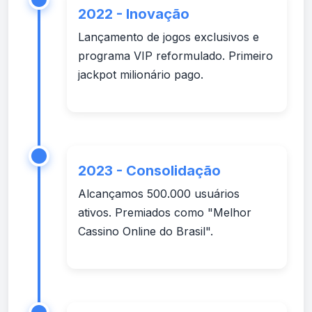
2022 - Inovação
Lançamento de jogos exclusivos e
programa VIP reformulado. Primeiro
jackpot milionário pago.
2023 - Consolidação
Alcançamos 500.000 usuários
ativos. Premiados como "Melhor
Cassino Online do Brasil".