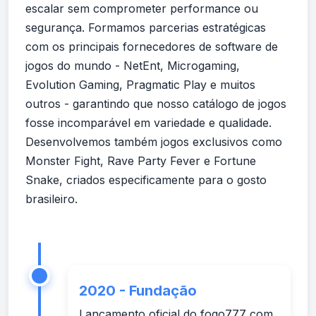
escalar sem comprometer performance ou
segurança. Formamos parcerias estratégicas
com os principais fornecedores de software de
jogos do mundo - NetEnt, Microgaming,
Evolution Gaming, Pragmatic Play e muitos
outros - garantindo que nosso catálogo de jogos
fosse incomparável em variedade e qualidade.
Desenvolvemos também jogos exclusivos como
Monster Fight, Rave Party Fever e Fortune
Snake, criados especificamente para o gosto
brasileiro.
2020 - Fundação
Lançamento oficial do fogo777 com