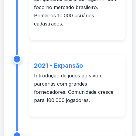
foco no mercado brasileiro.
Primeiros 10.000 usuários
cadastrados.
2021 - Expansão
Introdução de jogos ao vivo e
parcerias com grandes
fornecedores. Comunidade cresce
para 100.000 jogadores.