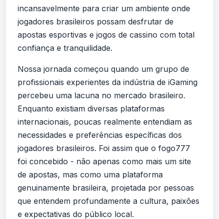
incansavelmente para criar um ambiente onde
jogadores brasileiros possam desfrutar de
apostas esportivas e jogos de cassino com total
confiança e tranquilidade.
Nossa jornada começou quando um grupo de
profissionais experientes da indústria de iGaming
percebeu uma lacuna no mercado brasileiro.
Enquanto existiam diversas plataformas
internacionais, poucas realmente entendiam as
necessidades e preferências específicas dos
jogadores brasileiros. Foi assim que o fogo777
foi concebido - não apenas como mais um site
de apostas, mas como uma plataforma
genuinamente brasileira, projetada por pessoas
que entendem profundamente a cultura, paixões
e expectativas do público local.