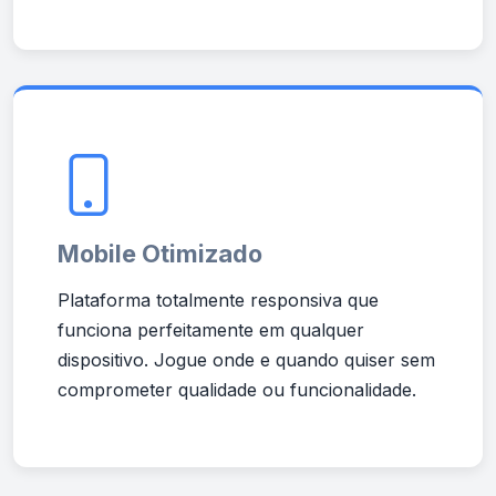
Mobile Otimizado
Plataforma totalmente responsiva que
funciona perfeitamente em qualquer
dispositivo. Jogue onde e quando quiser sem
comprometer qualidade ou funcionalidade.