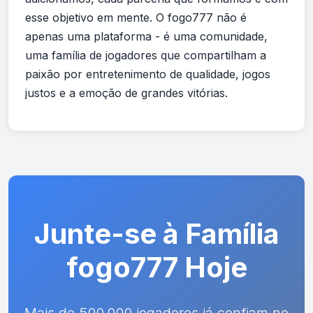
esse objetivo em mente. O fogo777 não é
apenas uma plataforma - é uma comunidade,
uma família de jogadores que compartilham a
paixão por entretenimento de qualidade, jogos
justos e a emoção de grandes vitórias.
Junte-se à Família
fogo777 Hoje