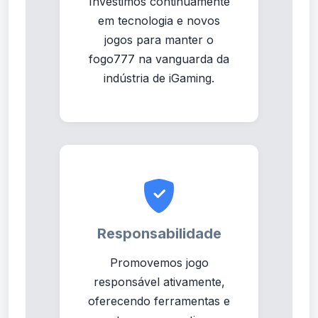
Investimos continuamente
em tecnologia e novos
jogos para manter o
fogo777 na vanguarda da
indústria de iGaming.
Responsabilidade
Promovemos jogo
responsável ativamente,
oferecendo ferramentas e