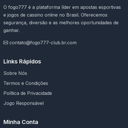
O fogo777 é a plataforma líder em apostas esportivas
e jogos de cassino online no Brasil. Oferecemos
segurança, diversão e as melhores oportunidades de
ganhar.
contato@fogo777-club.br.com
Links Rápidos
Sobre Nós
Termos e Condições
Política de Privacidade
Jogo Responsável
Minha Conta