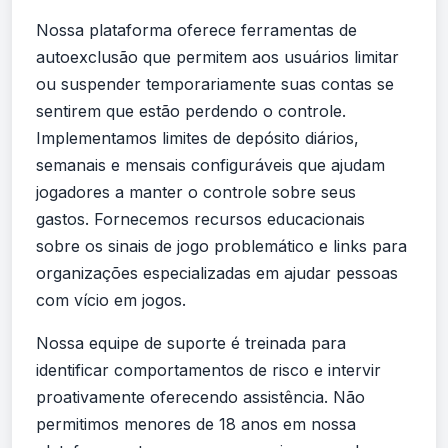
Nossa plataforma oferece ferramentas de
autoexclusão que permitem aos usuários limitar
ou suspender temporariamente suas contas se
sentirem que estão perdendo o controle.
Implementamos limites de depósito diários,
semanais e mensais configuráveis que ajudam
jogadores a manter o controle sobre seus
gastos. Fornecemos recursos educacionais
sobre os sinais de jogo problemático e links para
organizações especializadas em ajudar pessoas
com vício em jogos.
Nossa equipe de suporte é treinada para
identificar comportamentos de risco e intervir
proativamente oferecendo assistência. Não
permitimos menores de 18 anos em nossa