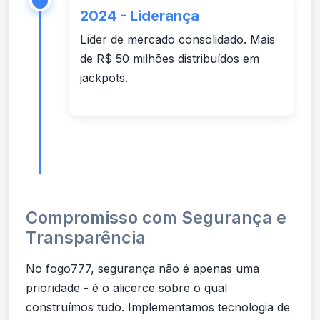
2024 - Liderança
Líder de mercado consolidado. Mais
de R$ 50 milhões distribuídos em
jackpots.
Compromisso com Segurança e
Transparência
No fogo777, segurança não é apenas uma
prioridade - é o alicerce sobre o qual
construímos tudo. Implementamos tecnologia de