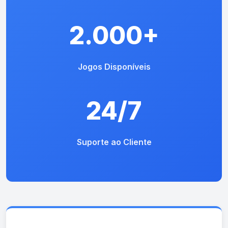
2.000+
Jogos Disponíveis
24/7
Suporte ao Cliente