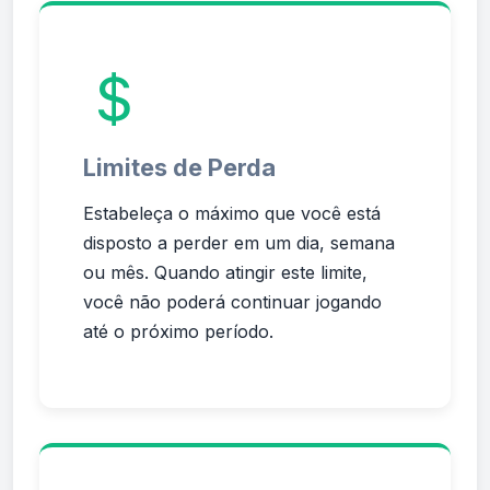
Limites de Perda
Estabeleça o máximo que você está
disposto a perder em um dia, semana
ou mês. Quando atingir este limite,
você não poderá continuar jogando
até o próximo período.