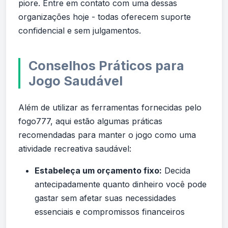
piore. Entre em contato com uma dessas
organizações hoje - todas oferecem suporte
confidencial e sem julgamentos.
Conselhos Práticos para
Jogo Saudável
Além de utilizar as ferramentas fornecidas pelo
fogo777, aqui estão algumas práticas
recomendadas para manter o jogo como uma
atividade recreativa saudável:
Estabeleça um orçamento fixo:
Decida
antecipadamente quanto dinheiro você pode
gastar sem afetar suas necessidades
essenciais e compromissos financeiros