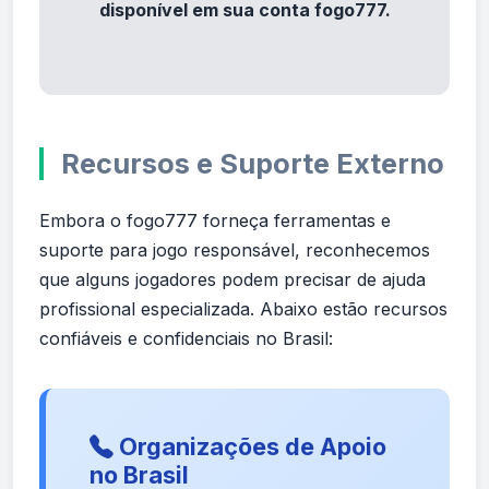
disponível em sua conta fogo777.
Recursos e Suporte Externo
Embora o fogo777 forneça ferramentas e
suporte para jogo responsável, reconhecemos
que alguns jogadores podem precisar de ajuda
profissional especializada. Abaixo estão recursos
confiáveis e confidenciais no Brasil:
Organizações de Apoio
no Brasil