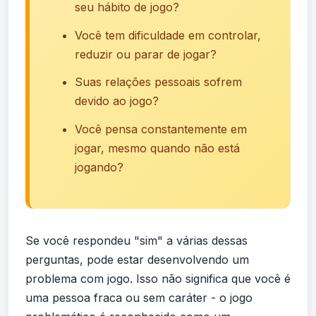
seu hábito de jogo?
Você tem dificuldade em controlar,
reduzir ou parar de jogar?
Suas relações pessoais sofrem
devido ao jogo?
Você pensa constantemente em
jogar, mesmo quando não está
jogando?
Se você respondeu "sim" a várias dessas
perguntas, pode estar desenvolvendo um
problema com jogo. Isso não significa que você é
uma pessoa fraca ou sem caráter - o jogo