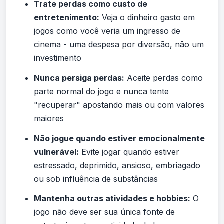
Trate perdas como custo de
entretenimento:
Veja o dinheiro gasto em
jogos como você veria um ingresso de
cinema - uma despesa por diversão, não um
investimento
Nunca persiga perdas:
Aceite perdas como
parte normal do jogo e nunca tente
"recuperar" apostando mais ou com valores
maiores
Não jogue quando estiver emocionalmente
vulnerável:
Evite jogar quando estiver
estressado, deprimido, ansioso, embriagado
ou sob influência de substâncias
Mantenha outras atividades e hobbies:
O
jogo não deve ser sua única fonte de