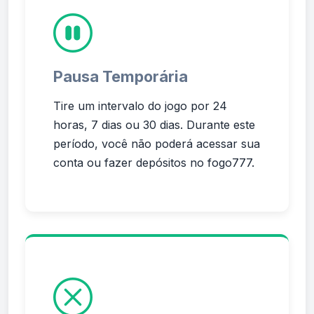
Pausa Temporária
Tire um intervalo do jogo por 24
horas, 7 dias ou 30 dias. Durante este
período, você não poderá acessar sua
conta ou fazer depósitos no fogo777.