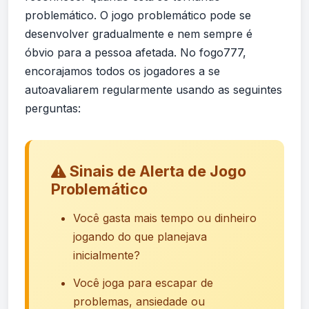
problemático. O jogo problemático pode se
desenvolver gradualmente e nem sempre é
óbvio para a pessoa afetada. No fogo777,
encorajamos todos os jogadores a se
autoavaliarem regularmente usando as seguintes
perguntas:
Sinais de Alerta de Jogo
Problemático
Você gasta mais tempo ou dinheiro
jogando do que planejava
inicialmente?
Você joga para escapar de
problemas, ansiedade ou