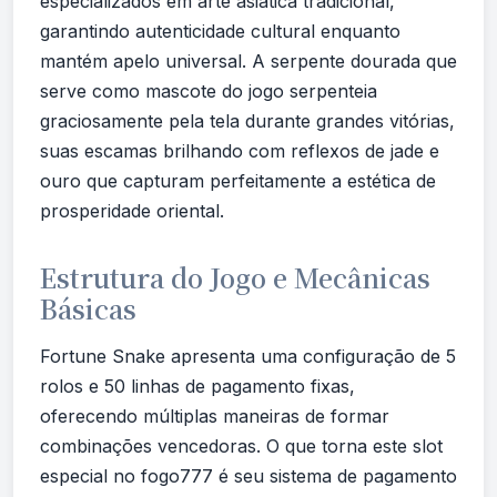
especializados em arte asiática tradicional,
garantindo autenticidade cultural enquanto
mantém apelo universal. A serpente dourada que
serve como mascote do jogo serpenteia
graciosamente pela tela durante grandes vitórias,
suas escamas brilhando com reflexos de jade e
ouro que capturam perfeitamente a estética de
prosperidade oriental.
Estrutura do Jogo e Mecânicas
Básicas
Fortune Snake apresenta uma configuração de 5
rolos e 50 linhas de pagamento fixas,
oferecendo múltiplas maneiras de formar
combinações vencedoras. O que torna este slot
especial no fogo777 é seu sistema de pagamento