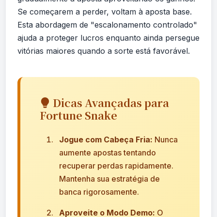
Se começarem a perder, voltam à aposta base.
Esta abordagem de "escalonamento controlado"
ajuda a proteger lucros enquanto ainda persegue
vitórias maiores quando a sorte está favorável.
Dicas Avançadas para
Fortune Snake
Jogue com Cabeça Fria:
Nunca
aumente apostas tentando
recuperar perdas rapidamente.
Mantenha sua estratégia de
banca rigorosamente.
Aproveite o Modo Demo:
O