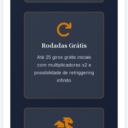
Rodadas Grátis
Até 25 giros grátis iniciais
com multiplicadores x2 e
possibilidade de retriggering
infinito