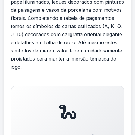
papel iluminadas, leques decorados com pinturas
de paisagens e vasos de porcelana com motivos
florais. Completando a tabela de pagamentos,
temos os símbolos de cartas estilizados (A, K, Q,
J, 10) decorados com caligrafia oriental elegante
e detalhes em folha de ouro. Até mesmo estes
símbolos de menor valor foram cuidadosamente
projetados para manter a imersão temática do
jogo.
🐍