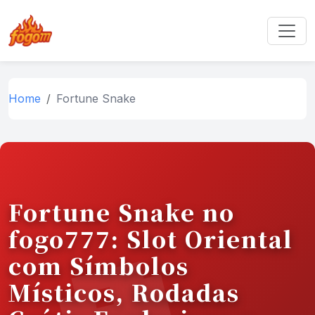
Home
Fortune Snake
Fortune Snake no
fogo777: Slot Oriental
com Símbolos
Místicos, Rodadas