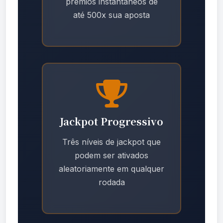
prêmios instantâneos de
até 500x sua aposta
Jackpot Progressivo
Três níveis de jackpot que
podem ser ativados
aleatoriamente em qualquer
rodada