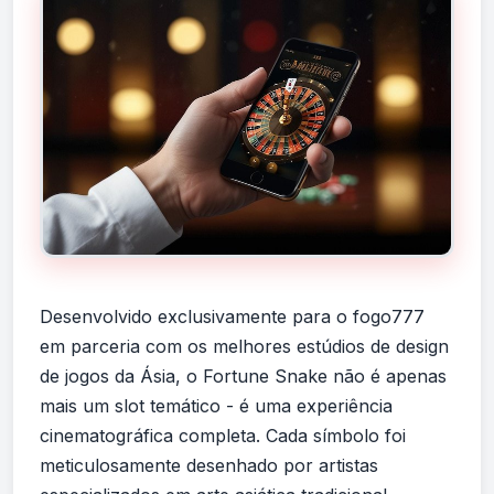
Desenvolvido exclusivamente para o fogo777
em parceria com os melhores estúdios de design
de jogos da Ásia, o Fortune Snake não é apenas
mais um slot temático - é uma experiência
cinematográfica completa. Cada símbolo foi
meticulosamente desenhado por artistas