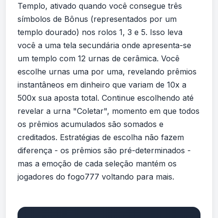
Templo, ativado quando você consegue três
símbolos de Bônus (representados por um
templo dourado) nos rolos 1, 3 e 5. Isso leva
você a uma tela secundária onde apresenta-se
um templo com 12 urnas de cerâmica. Você
escolhe urnas uma por uma, revelando prêmios
instantâneos em dinheiro que variam de 10x a
500x sua aposta total. Continue escolhendo até
revelar a urna "Coletar", momento em que todos
os prêmios acumulados são somados e
creditados. Estratégias de escolha não fazem
diferença - os prêmios são pré-determinados -
mas a emoção de cada seleção mantém os
jogadores do fogo777 voltando para mais.