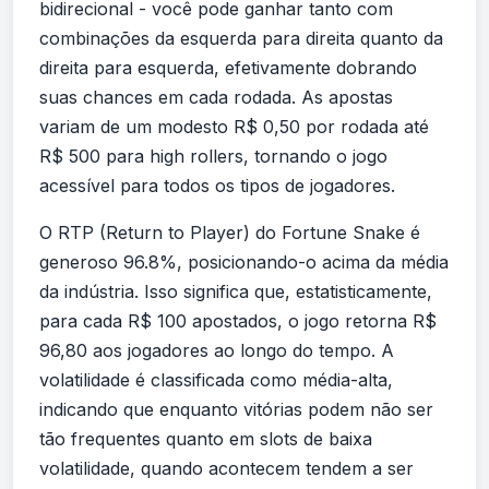
bidirecional - você pode ganhar tanto com
combinações da esquerda para direita quanto da
direita para esquerda, efetivamente dobrando
suas chances em cada rodada. As apostas
variam de um modesto R$ 0,50 por rodada até
R$ 500 para high rollers, tornando o jogo
acessível para todos os tipos de jogadores.
O RTP (Return to Player) do Fortune Snake é
generoso 96.8%, posicionando-o acima da média
da indústria. Isso significa que, estatisticamente,
para cada R$ 100 apostados, o jogo retorna R$
96,80 aos jogadores ao longo do tempo. A
volatilidade é classificada como média-alta,
indicando que enquanto vitórias podem não ser
tão frequentes quanto em slots de baixa
volatilidade, quando acontecem tendem a ser