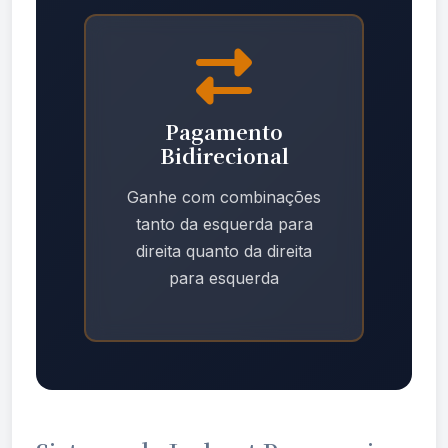
Pagamento
Bidirecional
Ganhe com combinações
tanto da esquerda para
direita quanto da direita
para esquerda