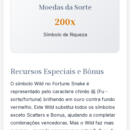
Moedas da Sorte
200x
Símbolo de Riqueza
Recursos Especiais e Bônus
O símbolo Wild no Fortune Snake é
representado pelo caractere chinês 福 (Fu -
sorte/fortuna) brilhando em ouro contra fundo
vermelho. Este Wild substitui todos os símbolos
exceto Scatters e Bonus, ajudando a completar
combinações vencedoras. Mas o Wild faz mais