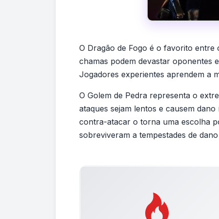
O Dragão de Fogo é o favorito entre 
chamas podem devastar oponentes em 
Jogadores experientes aprendem a m
O Golem de Pedra representa o extre
ataques sejam lentos e causem dano
contra-atacar o torna uma escolha p
sobreviveram a tempestades de dano p