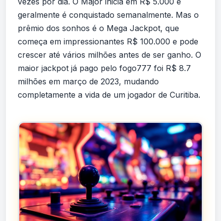
vezes por dia. O Major inicia em R$ 5.000 e
geralmente é conquistado semanalmente. Mas o
prêmio dos sonhos é o Mega Jackpot, que
começa em impressionantes R$ 100.000 e pode
crescer até vários milhões antes de ser ganho. O
maior jackpot já pago pelo fogo777 foi R$ 8.7
milhões em março de 2023, mudando
completamente a vida de um jogador de Curitiba.