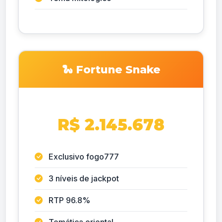
🐍 Fortune Snake
R$ 2.145.678
Exclusivo fogo777
3 níveis de jackpot
RTP 96.8%