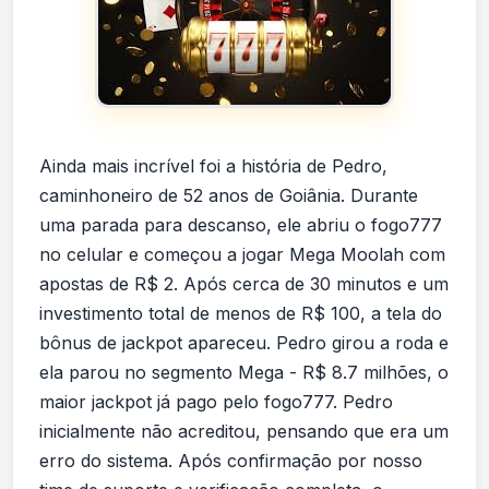
Ainda mais incrível foi a história de Pedro,
caminhoneiro de 52 anos de Goiânia. Durante
uma parada para descanso, ele abriu o fogo777
no celular e começou a jogar Mega Moolah com
apostas de R$ 2. Após cerca de 30 minutos e um
investimento total de menos de R$ 100, a tela do
bônus de jackpot apareceu. Pedro girou a roda e
ela parou no segmento Mega - R$ 8.7 milhões, o
maior jackpot já pago pelo fogo777. Pedro
inicialmente não acreditou, pensando que era um
erro do sistema. Após confirmação por nosso