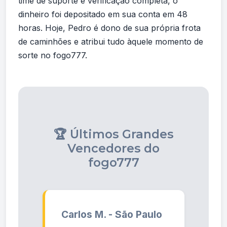
time de suporte e verificação completa, o
dinheiro foi depositado em sua conta em 48
horas. Hoje, Pedro é dono de sua própria frota
de caminhões e atribui tudo àquele momento de
sorte no fogo777.
🏆 Últimos Grandes
Vencedores do
fogo777
Carlos M. - São Paulo