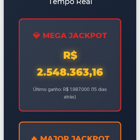
Tempo Real
💎 MEGA JACKPOT
R$
2.548.363,16
Último ganho: R$ 1.987.000 (15 dias
atrás)
🔥 MAJOR JACKPOT