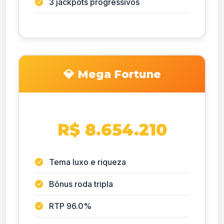
3 jackpots progressivos
💎 Mega Fortune
R$ 8.654.210
Tema luxo e riqueza
Bônus roda tripla
RTP 96.0%