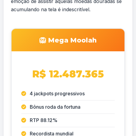
emoção de assistir aquelas moedas douradas se
acumulando na tela é indescritível.
🦁 Mega Moolah
R$ 12.487.365
4 jackpots progressivos
Bônus roda da fortuna
RTP 88.12%
Recordista mundial